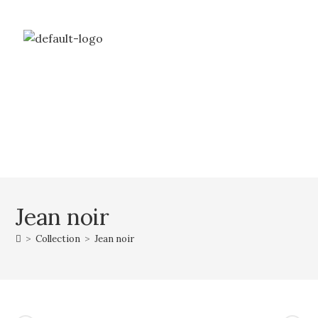
Livraison gratuite à partir de 69€ d’achat
Mon compte
Mon panier
Jean noir
>
Collection
>
Jean noir