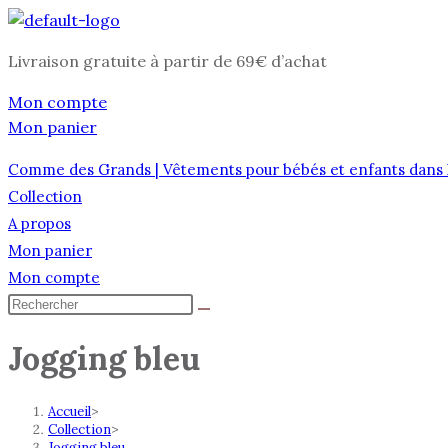
Skip
to
Livraison gratuite à partir de 69€ d’achat
content
Mon compte
Mon panier
Comme des Grands | Vêtements pour bébés et enfants dans 
Collection
A propos
Mon panier
Mon compte
Rechercher
sur
Jogging bleu
ce
site
Accueil
>
Collection
>
Jogging bleu