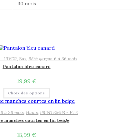
30 mois
- HIVER
,
Bas
,
Bébé garçon 6 à 36 mois
Pantalon bleu canard
19,99
€
Ce
Choix des options
produit
a
plusieurs
variations.
 6 à 36 mois
,
Hauts
,
PRINTEMPS - ETE
Les
options
e manches courtes en lin beige
peuvent
être
18,99
€
choisies
sur