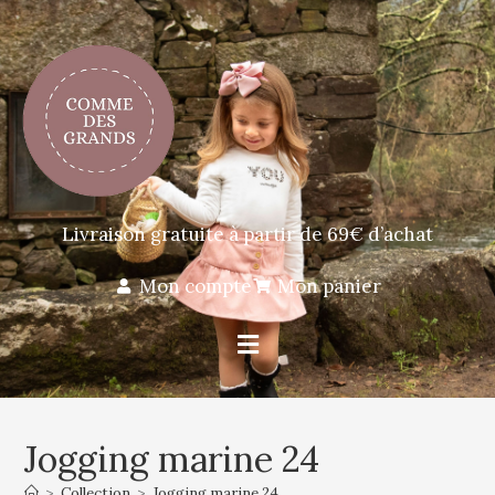
Livraison gratuite à partir de 69€ d’achat
Mon compte
Mon panier
Jogging marine 24
>
Collection
>
Jogging marine 24