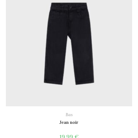
Bas
Jean noir
19,99
€