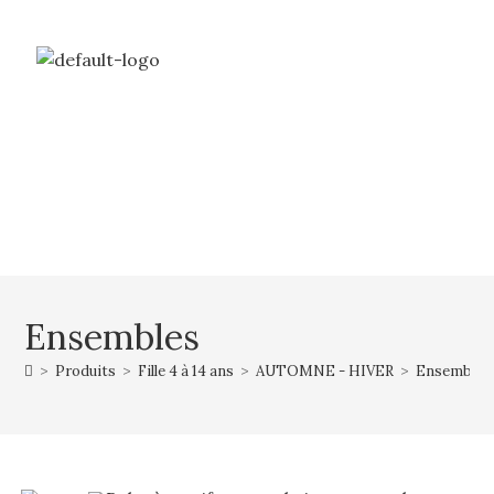
Livraison gratuite à partir de 69€ d’achat
Mon compte
Mon panier
Ensembles
>
Produits
>
Fille 4 à 14 ans
>
AUTOMNE - HIVER
>
Ensembles