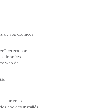
es de vos données
collectées par
nes données
ite web de
té.
ns sur votre
des cookies installés