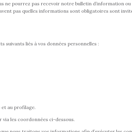
ous ne pourrez pas recevoir notre bulletin d’information o
savent pas quelles informations sont obligatoires sont invi
ts suivants liés à vos données personnelles :
 et au profilage.
er via les coordonnées ci-dessous.
 que nous traitons vos informations afin d’exécuter les co