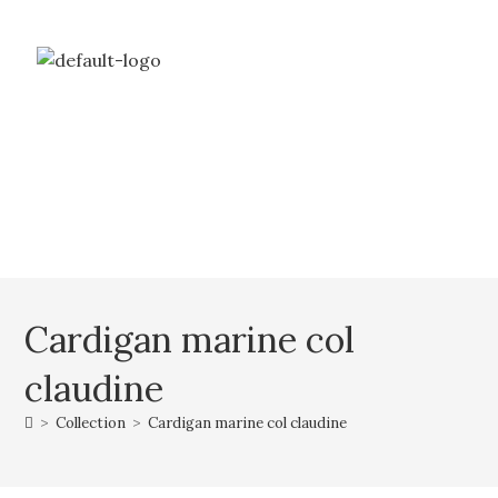
Livraison gratuite à partir de 69€ d’achat
Mon compte
Mon panier
Cardigan marine col
claudine
>
Collection
>
Cardigan marine col claudine