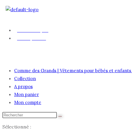
Skip
to
Livraison gratuite à partir de 69€ d’achat
content
Mon compte
Mon panier
ACCUEIL
COLLE
Comme des Grands | Vêtements pour bébés et enfants 
Collection
A propos
Mon panier
Mon compte
Rechercher
sur
Sélectionné :
ce