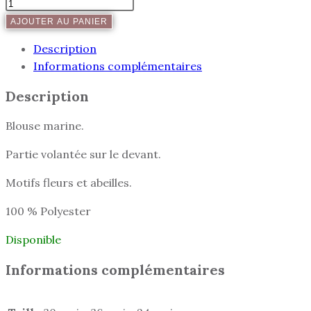
quantité
de
AJOUTER AU PANIER
Blouse
Description
marine
Informations complémentaires
avec
fleurs
Description
et
abeilles
Blouse marine.
Partie volantée sur le devant.
Motifs fleurs et abeilles.
100 % Polyester
Disponible
Informations complémentaires