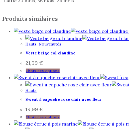
Taille
30 mois, 36 mois, 24 mois
Produits similaires
Hauts
,
Nouveautés
Veste beige col claudine
21,99
€
Ce
Choix des options
produit
a
Hauts
plusieurs
variations.
Sweat à capuche rose clair avec fleur
Les
19,99
€
options
Ce
Choix des options
peuvent
produit
être