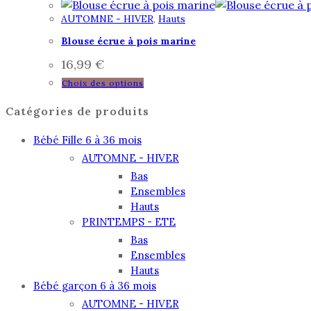
a
choisies
AUTOMNE - HIVER
,
Hauts
plusieurs
sur
variations.
Blouse écrue à pois marine
la
Les
16,99
€
page
options
Ce
du
Choix des options
peuvent
produit
produit
être
Catégories de produits
a
choisies
plusieurs
Bébé Fille 6 à 36 mois
sur
variations.
AUTOMNE - HIVER
la
Les
Bas
page
options
Ensembles
du
peuvent
Hauts
produit
être
PRINTEMPS - ETE
choisies
Bas
sur
Ensembles
Hauts
la
Bébé garçon 6 à 36 mois
page
AUTOMNE - HIVER
du