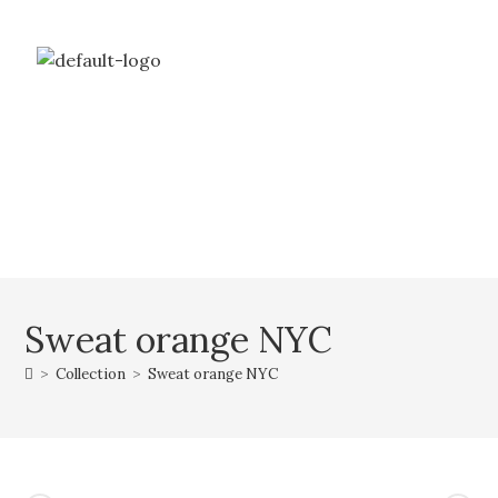
Livraison gratuite à partir de 69€ d’achat
Mon compte
Mon panier
Sweat orange NYC
>
Collection
>
Sweat orange NYC