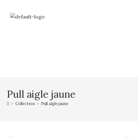
Livraison gratuite à partir de 69€ d’achat
Mon compte
Mon panier
Pull aigle jaune
>
Collection
>
Pull aigle jaune