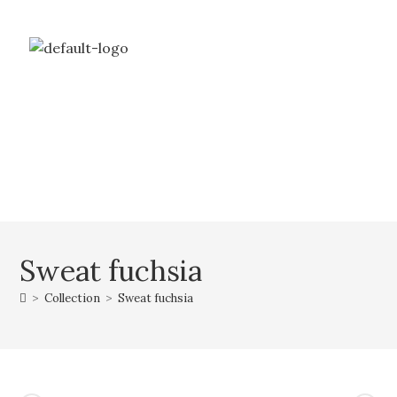
Livraison gratuite à partir de 69€ d’achat
Mon compte
Mon panier
Sweat fuchsia
>
Collection
>
Sweat fuchsia