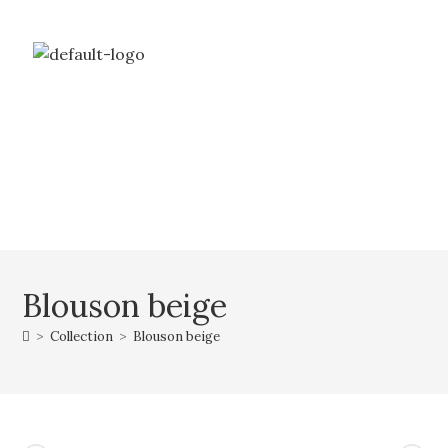
Livraison gratuite à partir de 69€ d’achat
Mon compte
Mon panier
Blouson beige
>
Collection
>
Blouson beige