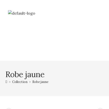
Livraison gratuite à partir de 69€ d’achat
Mon compte
Mon panier
Robe jaune
>
Collection
>
Robe jaune