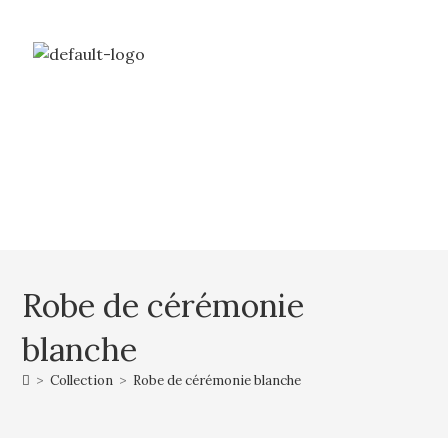
Livraison gratuite à partir de 69€ d’achat
Mon compte
Mon panier
Robe de cérémonie
blanche
>
Collection
>
Robe de cérémonie blanche