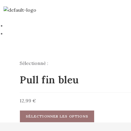
Skip
to
Livraison gratuite à partir de 69€ d’achat
content
Mon compte
Mon panier
ACCUEIL
COLLE
Sélectionné :
Pull fin bleu
12,99
€
SÉLECTIONNER LES OPTIONS