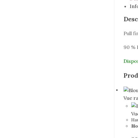
Inf
Desc
Pull f
90 % 
Dispo
Prod
Vue r
Vu
Ha
Blo