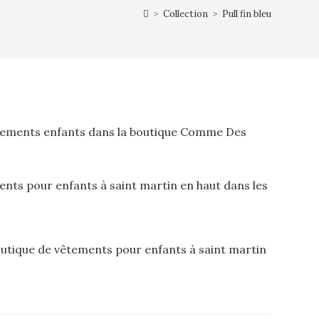
>
Collection
>
Pull fin bleu