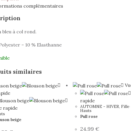
ormations complémentaires
ription
in bleu à col rond.
Polyester – 10 % Elasthanne
nible
uits similaires
Vu
apide
rapide
AUTOMNE - HIVER
,
Fille
e rapide
Hauts
uts
Pull rose
uson beige
24,99
€