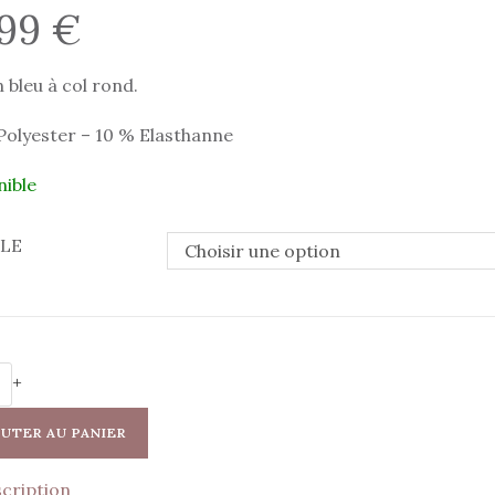
,99
€
in bleu à col rond.
Polyester – 10 % Elasthanne
nible
LLE
Choisir une option
é
+
UTER AU PANIER
cription