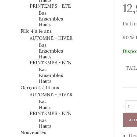
Hauts
12
PRINTEMPS - ETE
Bas
Ensembles
Pull f
Hauts
Fille 4 à 14 ans
90 % 
AUTOMNE - HIVER
Bas
Ensembles
Dispo
Hauts
PRINTEMPS - ETE
TAI
Bas
Ensembles
Hauts
Garçon 4 à 14 ans
AUTOMNE - HIVER
Bas
quantit
-
Hauts
de
PRINTEMPS - ETE
Pull
Bas
AJO
fin
Hauts
bleu
Nouveautés
Des