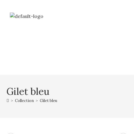
Livraison gratuite à partir de 69€ d’achat
Mon compte
Mon panier
Gilet bleu
>
Collection
>
Gilet bleu