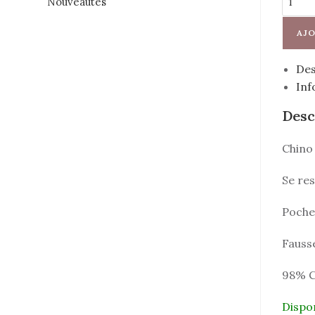
Nouveautés
AJO
Des
Inf
Desc
Chino 
Se res
Poche
Fauss
98% C
Dispo