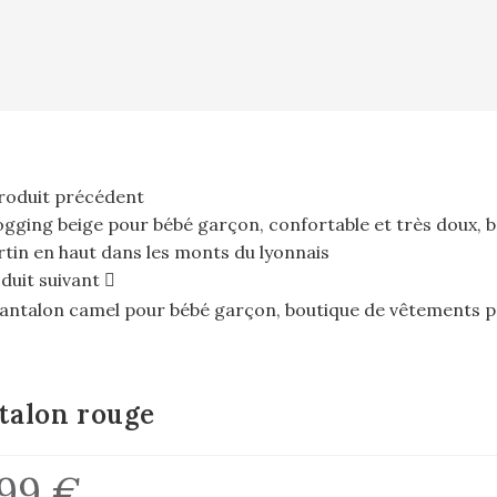
roduit précédent
duit suivant
talon rouge
,99
€