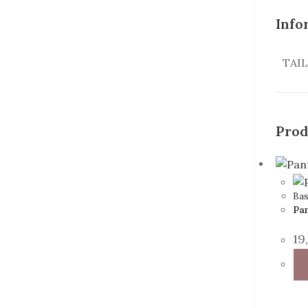
Info
TAI
Prod
Ba
Pan
19