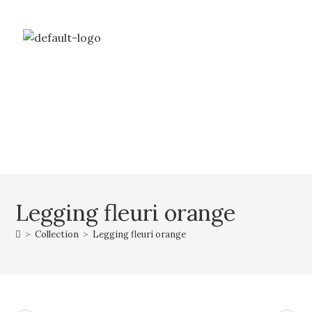
Livraison gratuite à partir de 69€ d’achat
Mon compte
Mon panier
Legging fleuri orange
>
Collection
>
Legging fleuri orange