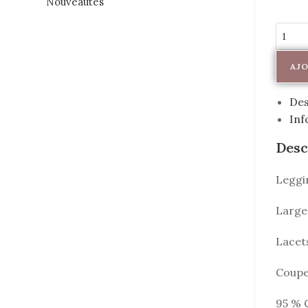
Nouveautés
AJO
Des
Inf
Desc
Leggin
Large 
Lacets
Coupe
95 % 