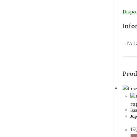
Dispo
Info
TAI
Prod
ra
Ba
Jup
19