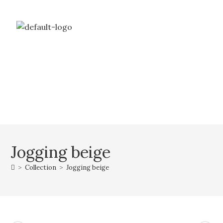
Livraison gratuite à partir de 69€ d’achat
Mon compte
Mon panier
Jogging beige
>
Collection
>
Jogging beige