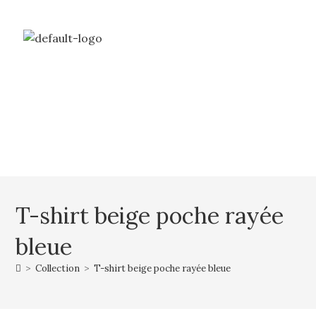
Livraison gratuite à partir de 69€ d’achat
Mon compte
Mon panier
T-shirt beige poche rayée
bleue
>
Collection
>
T-shirt beige poche rayée bleue