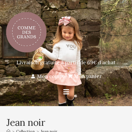
Livraison gratuite à partir de 69€ d’achat
Mon compte
Mon panier
Jean noir
>
Collection
>
Jean noir