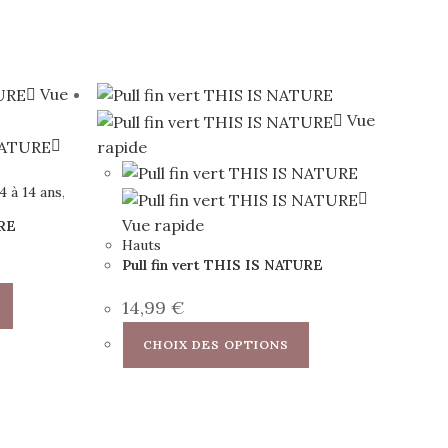
Vue
Vue
rapide
 4 à 14 ans
,
Vue rapide
URE
Hauts
Pull fin vert THIS IS NATURE
14,99
€
CHOIX DES OPTIONS