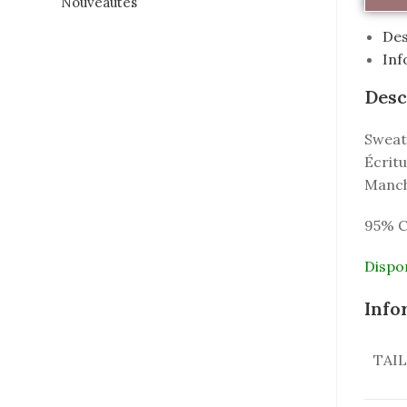
Nouveautés
Des
Inf
Desc
Sweat 
Écrit
Manche
95% C
Dispo
Info
TAI