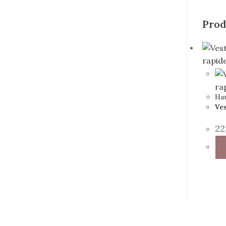
Prod
rapid
ra
Ha
Ves
22