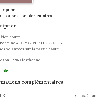
cription
ormations complémentaires
ription
bleu court.
ure jaune « HEY GIRL YOU ROCK ».
s volantées sur la partie haute.
oton – 5% Élasthanne
nible
rmations complémentaires
LLE
6 ans, 14 ans