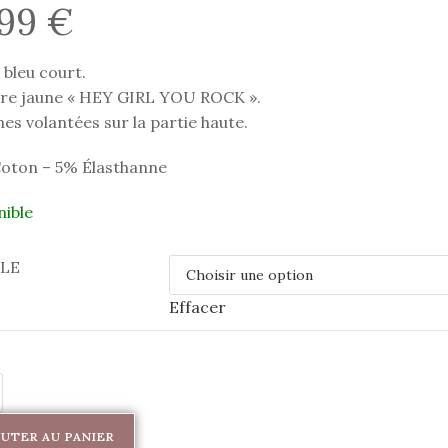
,99
€
bleu court.
ure jaune « HEY GIRL YOU ROCK ».
s volantées sur la partie haute.
oton – 5% Élasthanne
nible
LLE
Effacer
UTER AU PANIER