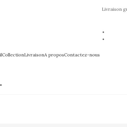
Livraison g
l
Collection
Livraison
A propos
Contactez-nous
…