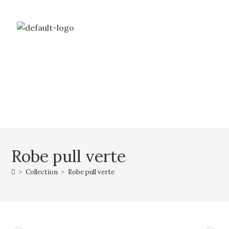
Livraison gratuite à partir de 69€ d’achat
Mon compte
Mon panier
Robe pull verte
>
Collection
>
Robe pull verte