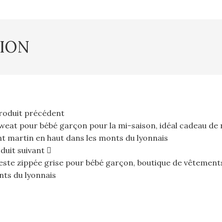
TION
roduit précédent
duit suivant