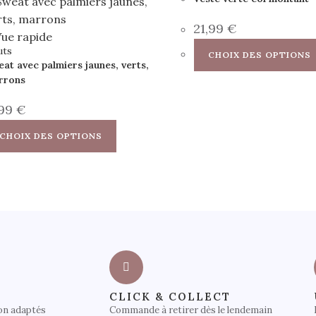
21,99
€
ue rapide
uts
CHOIX DES OPTIONS
at avec palmiers jaunes, verts,
rrons
,99
€
CHOIX DES OPTIONS
CLICK & COLLECT
on adaptés
Commande à retirer dès le lendemain