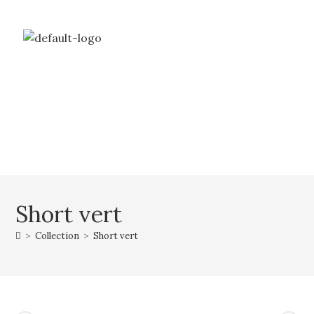
Livraison gratuite à partir de 69€ d’achat
Mon compte
Mon panier
Short vert
>
Collection
>
Short vert