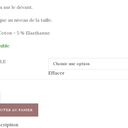
 sur le devant.
que au niveau de la taille.
Coton – 5 % Elasthanne
nible
LLE
Effacer
é
UTER AU PANIER
cription