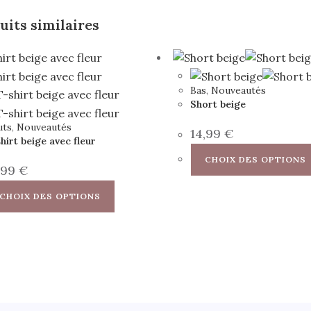
uits similaires
Bas
,
Nouveautés
Short beige
uts
,
Nouveautés
14,99
€
hirt beige avec fleur
CHOIX DES OPTIONS
,99
€
Ce
CHOIX DES OPTIONS
produit
a
plusieurs
variations.
Les
options
peuvent
être