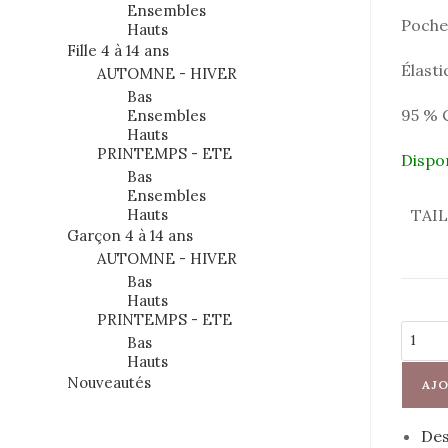
Ensembles
Poches
Hauts
Fille 4 à 14 ans
Élasti
AUTOMNE - HIVER
Bas
95 % 
Ensembles
Hauts
PRINTEMPS - ETE
Dispo
Bas
Ensembles
Hauts
TAI
Garçon 4 à 14 ans
AUTOMNE - HIVER
Bas
Hauts
PRINTEMPS - ETE
quantit
Bas
de
Hauts
Short
Nouveautés
AJO
marine
Des