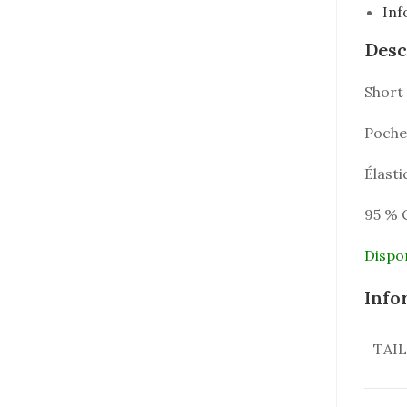
Inf
Desc
Short
Poches
Élasti
95 % 
Dispo
Info
TAI