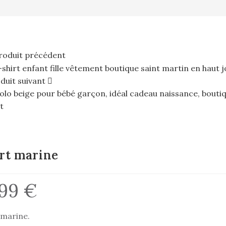
roduit précédent
duit suivant
rt marine
,99
€
 marine.