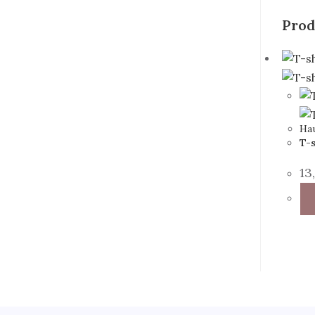
Prod
Ha
T-s
13