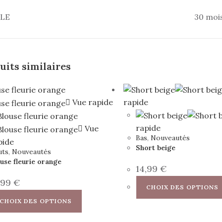
LLE
30 moi
uits similaires
Vue rapide
rapide
rapide
Vue
Bas
,
Nouveautés
pide
Short beige
uts
,
Nouveautés
use fleurie orange
14,99
€
,99
€
CHOIX DES OPTIONS
Ce
CHOIX DES OPTIONS
produit
a