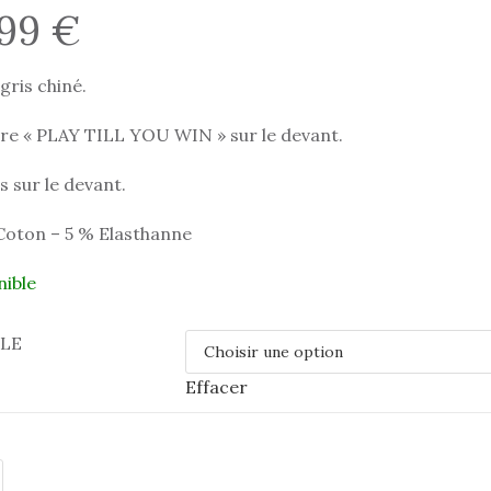
,99
€
gris chiné.
ure « PLAY TILL YOU WIN » sur le devant.
 sur le devant.
Coton – 5 % Elasthanne
nible
LLE
Effacer
é