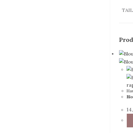
TAI
Prod
ra
Ha
Blo
14