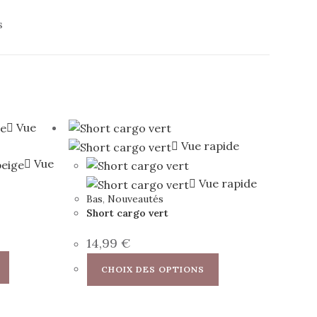
s
Vue
Vue rapide
Vue
Vue rapide
Bas
,
Nouveautés
Short cargo vert
14,99
€
Ce
Ce
CHOIX DES OPTIONS
produit
produit
a
a
plusieurs
plusieurs