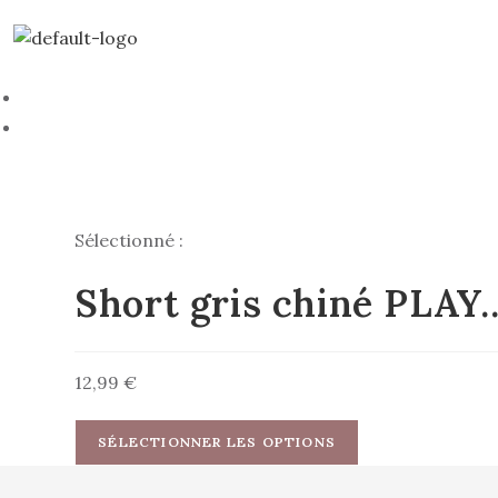
Skip
to
Livraison gratuite à partir de 69€ d’achat
content
Mon compte
Mon panier
ACCUEIL
COLLE
Sélectionné :
Short gris chiné PLAY
12,99
€
SÉLECTIONNER LES OPTIONS