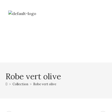
Livraison gratuite à partir de 69€ d’achat
Mon compte
Mon panier
Robe vert olive
>
Collection
>
Robe vert olive