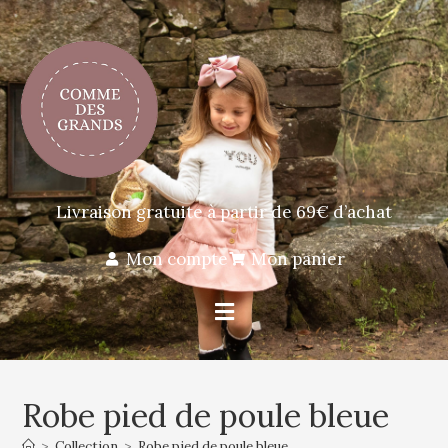
Livraison gratuite à partir de 69€ d’achat
Mon compte
Mon panier
Robe pied de poule bleue
>
Collection
>
Robe pied de poule bleue