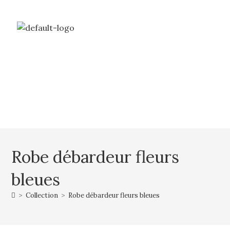
Livraison gratuite à partir de 69€ d’achat
Mon compte
Mon panier
Robe débardeur fleurs
bleues
>
Collection
>
Robe débardeur fleurs bleues