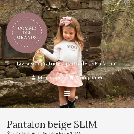
Livraison gratuite à partir de 69€ d’achat
Mon compte
Mon panier
Pantalon beige SLIM
>
Collection
>
Pantalon beige SLIM