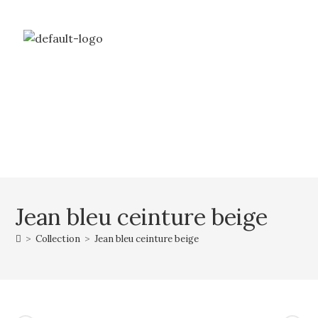
Livraison gratuite à partir de 69€ d’achat
Mon compte
Mon panier
Jean bleu ceinture beige
>
Collection
>
Jean bleu ceinture beige