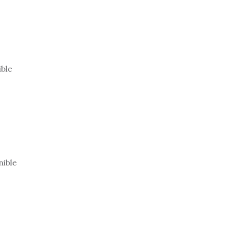
ible
nible